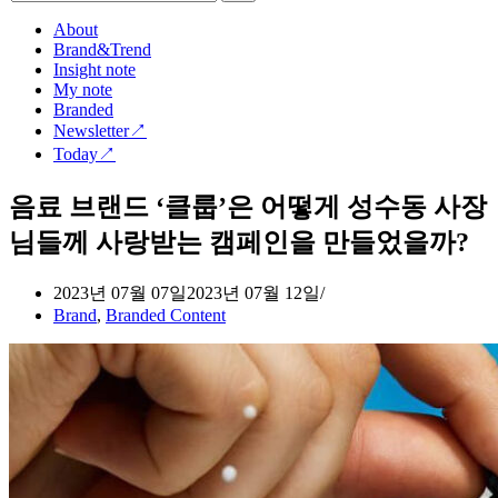
음
게
이
About
에
이
션
Brand&Trend
션
메
대
Insight note
메
뉴
해
My note
뉴
검
Branded
색
Newsletter↗
하
Today↗
기...
음료 브랜드 ‘클룹’은 어떻게 성수동 사장
님들께 사랑받는 캠페인을 만들었을까?
2023년 07월 07일
2023년 07월 12일
Brand
,
Branded Content