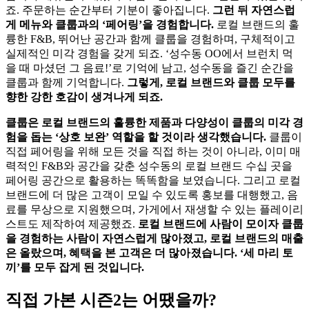
죠. 주문하는 순간부터 기분이 좋아집니다.
그런 뒤 자연스럽
게 메뉴와 클룹과의 ‘페어링’을 경험합니다.
로컬 브랜드의 훌
륭한 F&B, 뛰어난 공간과 함께 클룹을 경험하며, 구체적이고
실제적인 미각 경험을 갖게 되죠. ‘성수동 OO에서 브런치 먹
을 때 마셨던 그 음료!’로 기억에 남고, 성수동을 즐긴 순간을
클룹과 함께 기억합니다.
그렇게, 로컬 브랜드와 클룹 모두를
향한 강한 호감이 생겨나게 되죠.
클룹은 로컬 브랜드의 훌륭한 제품과 다양성이 클룹의 미각 경
험을 돕는 ‘상호 보완’ 역할을 할 것이라 생각했습니다.
클룹이
직접 페어링을 위해 모든 것을 직접 하는 것이 아니라, 이미 매
력적인 F&B와 공간을 갖춘 성수동의 로컬 브랜드 수십 곳을
페어링 공간으로 활용하는 똑똑함을 보였습니다. 그리고 로컬
브랜드에 더 많은 고객이 모일 수 있도록 홍보를 대행했고, 음
료를 무상으로 지원했으며, 가게에서 재생할 수 있는 플레이리
스트도 제작하여 제공했죠.
로컬 브랜드에 사람이 모이자 클룹
을 경험하는 사람이 자연스럽게 많아졌고, 로컬 브랜드의 매출
은 올랐으며, 혜택을 본 고객은 더 많아졌습니다. ‘세 마리 토
끼’를 모두 잡게 된 것입니다.
직접 가본 시즌2는 어땠을까?