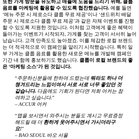
또한 가게 방문을 유도하고 매출에 도움을 드리기 위해, 클룹
음료를 마케팅에 활용할 수 있도록 협찬했습니다.
예를 들면
‘메뉴 주문 시 제로소다 클룹 무료 제공’이나 ‘샌드위치 배달
주문 시 제로소다 클룹 무료 제공’과 같은 자체 이벤트를 진행
할 수 있도록 지원한 것입니다. 이처럼 고객에게 좋은 혜택이
돌아가는 이벤트가 시작되자, 가게를 찾는 고객이 서서히 늘어
났습니다. 고객 만족도도 높아졌죠. 이를 체감한 로컬 브랜드
는 더 적극적으로 이 캠페인을 알리기 시작했습니다. 특히 일
부 가게는 클룹 음료를 활용한 새로운 메뉴를 개발해 캠페인
기간 내 함께 홍보하기도 했습니다.
클룹이 로컬 브랜드의 좋
은 ‘마케팅 소스’가 된 것입니다.
“
주문하신분들에 한하여 드렸는데
뭐라도 하나 더
챙겨드리는 느낌이여서 서로 서로 너무 좋았던 것
같습니다.
다음에도 기회가 된다면 저희 어커는 참
여하고 싶습니다.
”
– ACCUR 어커
“
맵을 보시면서 와주시는 분들도 계시고 무료증정
해드릴 때 더
환하게 웃어주시면서 가시더라구
요!
”
– BAO SEOUL 바오 서울