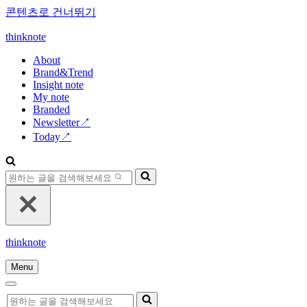
콘텐츠로 건너뛰기
thinknote
About
Brand&Trend
Insight note
My note
Branded
Newsletter↗
Today↗
다
음
에
대
해
thinknote
검
색
Menu
하
내
기...
내
비
다
비
게