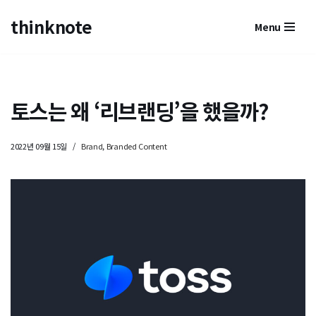
thinknote
Menu
콘
텐
츠
토스는 왜 ‘리브랜딩’을 했을까?
로
건
2022년 09월 15일
Brand
,
Branded Content
너
뛰
기